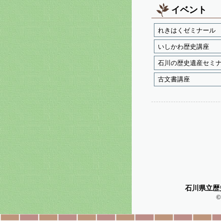
イベント
れきはくゼミナール
いしかわ歴史講座
石川の歴史遺産セミ
古文書講座
石川県立歴
©