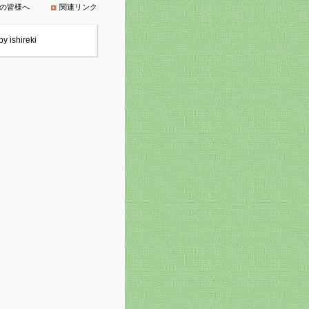
の皆様へ
関連リンク
y ishireki