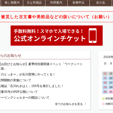
催し物案内
主な所蔵品
利用案内
各種申込
友の会
被災した古文書や美術品など
の扱いについて（お願い）
からのお知らせ
2026
日
月
【お詫びとお知らせ】夏季特別展関連イベント「ワークシート
取...
2
3
「のとっきー」が石川歴博にやってくる！
9
10
夜間開館の実施について
16
17
広報誌「石川れきはく」155号を発行しました！
23
24
紀要35号のPDF公開について
30
31
クーリングシェルターの開設について
特別展
全て
のお知らせを
見る
休館日