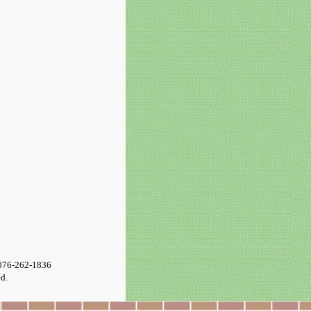
076-262-1836
d.