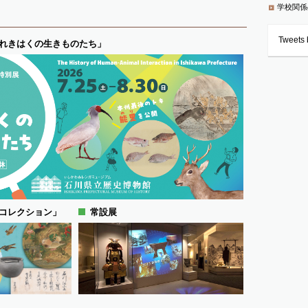
学校関係
Tweets b
れきはくの生きものたち」
コレクション」
常設展