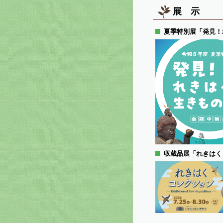
展 示
夏季特別展「発見！
収蔵品展「れきはく