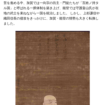
営を進める中、加賀では一向宗の坊主・門徒たちが「百姓ノ持タ
ル国」と呼ばれる一揆体制を築き上げ、能登では守護畠山氏が在
地の武士を束ねながら一国を統治しました。 しかし、上杉謙信や
織田信長の侵攻をきっかけに、加賀・能登の情勢も大きく転換し
ました。