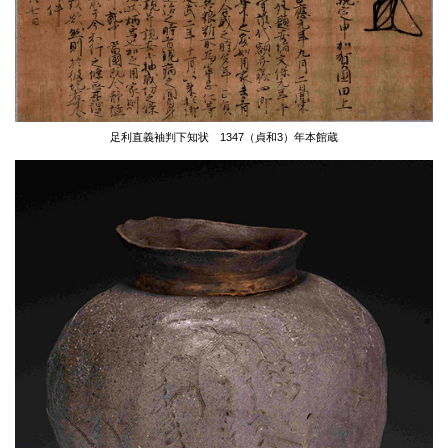
足利直義袖判下知状
1347（貞和3）年
本館蔵