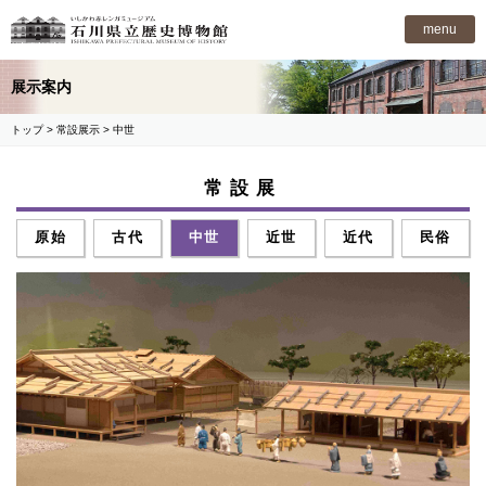
石川県立歴史博物館
menu
展示案内
トップ
>
常設展示
> 中世
常設展
原始
古代
中世
近世
近代
民俗