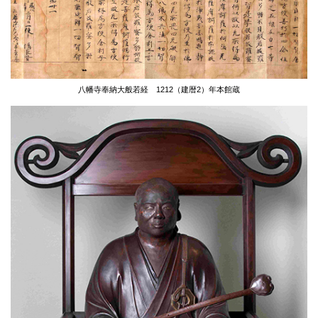
八幡寺奉納大般若経
1212（建暦2）年
本館蔵