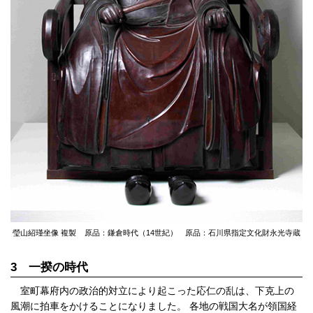
瑩山紹瑾坐像 複製
原品：鎌倉時代（14世紀）
原品：石川県指定文化財
永光寺蔵
3 一揆の時代
室町幕府内の政治的対立により起こった応仁の乱は、下克上の
風潮に拍車をかけることになりました。 各地の戦国大名が領国経