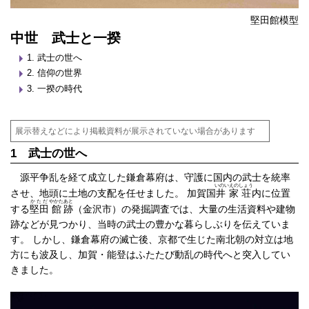
堅田館模型
中世 武士と一揆
武士の世へ
信仰の世界
一揆の時代
展示替えなどにより掲載資料が展示されていない場合があります
1 武士の世へ
源平争乱を経て成立した鎌倉幕府は、守護に国内の武士を統率
いのいえのしょう
させ、地頭に土地の支配を任せました。 加賀国
井家荘
内に位置
かただ
やかた
あと
する
堅田
館
跡
（金沢市）の発掘調査では、大量の生活資料や建物
跡などが見つかり、当時の武士の豊かな暮らしぶりを伝えていま
す。 しかし、鎌倉幕府の滅亡後、京都で生じた南北朝の対立は地
方にも波及し、加賀・能登はふたたび動乱の時代へと突入してい
きました。