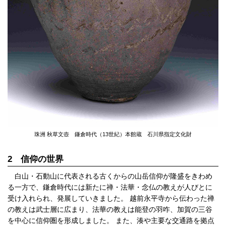
珠洲 秋草文壺
鎌倉時代（13世紀）
本館蔵 石川県指定文化財
2 信仰の世界
白山・石動山に代表される古くからの山岳信仰が隆盛をきわめ
る一方で、鎌倉時代には新たに禅・法華・念仏の教えが人びとに
受け入れられ、発展していきました。 越前永平寺から伝わった禅
の教えは武士層に広まり、法華の教えは能登の羽咋、加賀の三谷
を中心に信仰圏を形成しました。 また、湊や主要な交通路を拠点