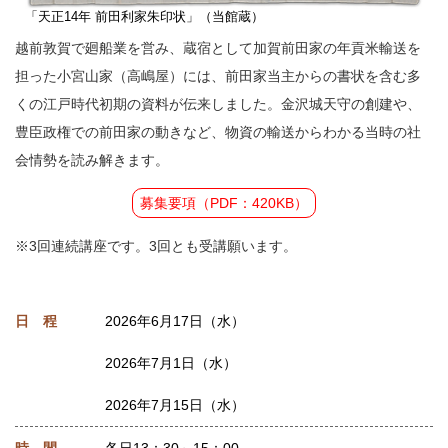
「天正14年 前田利家朱印状」（当館蔵）
越前敦賀で廻船業を営み、蔵宿として加賀前田家の年貢米輸送を
担った小宮山家（高嶋屋）には、前田家当主からの書状を含む多
くの江戸時代初期の資料が伝来しました。金沢城天守の創建や、
豊臣政権での前田家の動きなど、物資の輸送からわかる当時の社
会情勢を読み解きます。
募集要項（PDF：420KB）
※3回連続講座です。3回とも受講願います。
日 程
2026年6月17日（水）
2026年7月1日（水）
2026年7月15日（水）
時 間
各日13：30～15：00