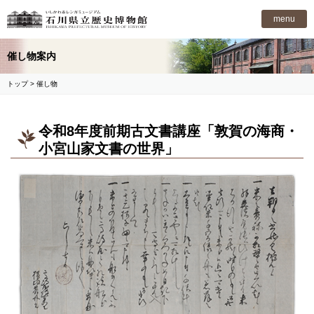
石川県立歴史博物館
menu
催し物案内
トップ
> 催し物
令和8年度前期古文書講座「敦賀の海商・
小宮山家文書の世界」