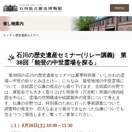
石川県立歴史博物館
menu
催し物案内
トップ
> 歴史遺産セミナー
石川の歴史遺産セミナー(リレー講義) 第
38回「能登の中世霊場を探る」
第38回の石川の歴史遺産セミナーは夏季特別展「いしかわの霊
場―中世の祈りとみほとけ―」にちなみ、能登地域の中世霊場に
ついて、古絵図と仏像の視点から掘り下げます。古絵図の分野で
は、展覧会でも大きく取り上げた明泉寺（穴水町）所蔵の境内絵
図を中心に、霊場の空間構成や絵図製作の背景について考えま
す。仏像の分野では、特別展のために行った事前調査について、
調査時の発見や、巨大なあまり展示できなかった仏像についても
交えつつご報告します。奮ってご参加ください。
（１）8月26日(土) 10:00～11:30