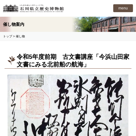
石川県立歴史博物館
menu
催し物案内
トップ
> 催し物
令和5年度前期 古文書講座「今浜山田家
文書にみる北前船の航海」