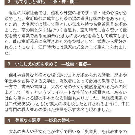
２ もてなしと儀礼 ―茶・香・能―
近世の武家社会では、儀礼や外交の場で茶・香・能の心得が必
須でした。室町時代に成立した茶の湯の道具は家の格をあらわし
たため、大名家では競って華々しい伝来を持つ名物茶道具を求め
ました。茶の湯と深く結びつく香道も、室町時代に香を焚いて優
劣を競う遊戯である薫物合(たきものあわせ)を基として成立しまし
た。能は室町幕府に庇護されたのを契機として、武家から愛好さ
れるようになり、江戸時代には武家の式楽として重んじられまし
た。
３ いにしえの知を求めて ―絵画・書跡―
儀礼や遊興など様々な場で詠むことが求められる詩歌、歴史や
帝王学を習得できる文学は、為政者にとって必須の教養でした。
一方で、書画や書跡は、大名やその子女が徒然を慰めるための娯
楽として「奥」というプライベートな空間でも鑑賞され、あるい
は自ら筆をとる際の手本となる側面もありました。尾張徳川家で
は二代光友(みつとも)が素人の域を脱したと評されるように、中に
は専門の職人並みの優れた技量を示す大名も現れました。
４ 美麗なる調度 ―姫君の婚礼―
大名の夫人や子女たちが生活で用いる「奥道具」を代表するの