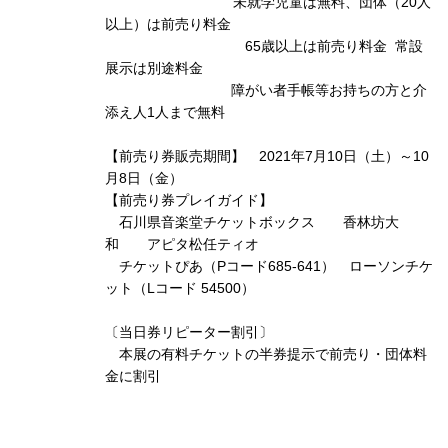
未就学児童は無料、団体（20人
以上）は前売り料金
65歳以上は前売り料金 常設
展示は別途料金
障がい者手帳等お持ちの方と介
添え人1人まで無料
【前売り券販売期間】 2021年7月10日（土）～10
月8日（金）
【前売り券プレイガイド】
石川県音楽堂チケットボックス 香林坊大
和 アピタ松任ティオ
チケットぴあ（Pコード685-641） ローソンチケ
ット（Lコード 54500）
〔当日券リピーター割引〕
本展の有料チケットの半券提示で前売り・団体料
金に割引