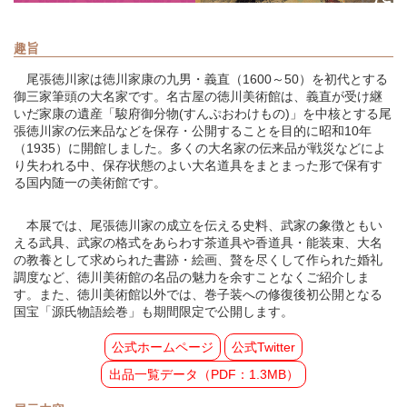
趣旨
尾張徳川家は徳川家康の九男・義直（1600～50）を初代とする
御三家筆頭の大名家です。名古屋の徳川美術館は、義直が受け継
いだ家康の遺産「駿府御分物(すんぷおわけもの)」を中核とする尾
張徳川家の伝来品などを保存・公開することを目的に昭和10年
（1935）に開館しました。多くの大名家の伝来品が戦災などによ
り失われる中、保存状態のよい大名道具をまとまった形で保有す
る国内随一の美術館です。
本展では、尾張徳川家の成立を伝える史料、武家の象徴ともい
える武具、武家の格式をあらわす茶道具や香道具・能装束、大名
の教養として求められた書跡・絵画、贅を尽くして作られた婚礼
調度など、徳川美術館の名品の魅力を余すことなくご紹介しま
す。また、徳川美術館以外では、巻子装への修復後初公開となる
国宝「源氏物語絵巻」も期間限定で公開します。
公式ホームページ
公式Twitter
出品一覧データ（PDF：1.3MB）