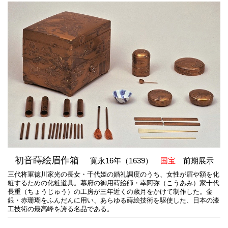
初音蒔絵眉作箱
寛永16年（1639）
国宝
前期展示
三代将軍徳川家光の長女・千代姫の婚礼調度のうち、女性が眉や額を化
粧するための化粧道具。幕府の御用蒔絵師・幸阿弥（こうあみ）家十代
長重（ちょうじゅう）の工房が三年近くの歳月をかけて制作した。金
銀・赤珊瑚をふんだんに用い、あらゆる蒔絵技術を駆使した、日本の漆
工技術の最高峰を誇る名品である。