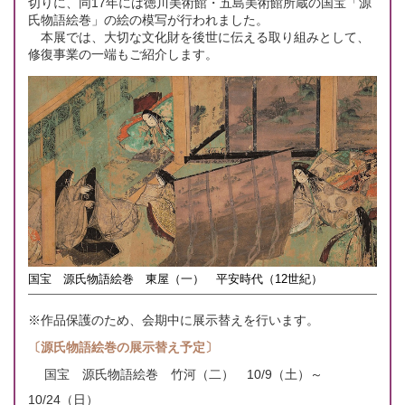
切りに、同17年には徳川美術館・五島美術館所蔵の国宝「源
氏物語絵巻」の絵の模写が行われました。
本展では、大切な文化財を後世に伝える取り組みとして、
修復事業の一端もご紹介します。
国宝 源氏物語絵巻 東屋（一） 平安時代（12世紀）
※作品保護のため、会期中に展示替えを行います。
〔源氏物語絵巻の展示替え予定〕
国宝 源氏物語絵巻 竹河（二） 10/9（土）～
10/24（日）