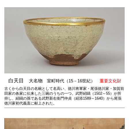
白天目
大名物
室町時代（15－16世紀）
重要文化財
古くから白天目の名碗として名高い、徳川将軍家・尾張徳川家・加賀前
田家の各家に伝来した三碗のうちの一つ。武野紹鷗（1502～55）が所
持し、紹鷗の孫である武野新右衛門仲貞（紹添1589～1640）から尾張
徳川家初代義直に献上された。