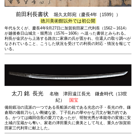
前田利長書状
堀久太郎宛（慶長4年［1599］）
徳川美術館以外では初公開
年代を欠くが、慶長4年9月27日に加賀前田家二代利長（1562～1614）
が越後春日山城主・堀秀治（1576～1606）へ送った書状とみられる。
利長が金沢から上洛する路次に家康の兵が置かれ、往還人の取り調べが
なされていること、こうした状況を受けての利長の対応・情況を報じて
いる。
太刀 銘 長光
名物 津田遠江長光 鎌倉時代（13世
紀）
国宝
備前鍛冶の流派の一つである長船派の祖である光忠の子・長光の作。鎌
倉期の備前刀らしい剛健な姿、丁子乱れの華やかな刃文が魅力的であ
る。かつては織田信長の愛刀であったが、明智光秀が本能寺の変後に安
土城の宝蔵から奪い、家老の津田重久に褒美として与え、重久が加賀前
田家三代利常に献上した。