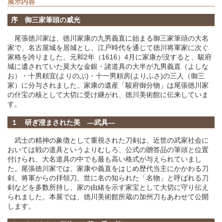
展示内容
序 御三家筆頭の威光
尾張徳川家は、徳川家康の九男義直に始まる御三家筆頭の大名
家で、名古屋城を居城とし、江戸時代を通じて徳川将軍家に次ぐ
家格を誇りました。元和2年（1616）4月に家康が没すると、駿府
城に遺されていた莫大な金銀・諸道具の大半が九男義直（よしな
お）・十男頼宜(よりのぶ)・十一男頼房(よりふさ)の三人（御三
家）に分与されました。家康の遺産「駿府御分物」は尾張徳川家
の什宝の核として大切に受け継がれ、徳川美術館に伝来していま
す。
１ 研ぎ澄まされた美 ―武具―
武士の精神の象徴として重視された刀剣は、近世の武家社会に
おいては戦の道具というよりむしろ、公式の贈答品の筆頭と位置
付けられ、大名道具の中でも最も高い格式が与えられていまし
た。尾張徳川家では、家康や義直をはじめ歴代当主にかかわる刀
剣、将軍からの拝領刀、世に名の知られた「名物」と呼ばれる刀
剣などを多数所持し、家の由緒を示す家宝として大切に守り伝え
られました。本展では、徳川美術館所蔵の加州刀もあわせて公開
します。