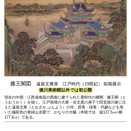
滕王閣図
遠坂文雍筆 江戸時代（19世紀） 前期展示
徳川美術館以外では初公開
現在の中国・江西省南昌の西南に建てられた唐時代の楼閣・滕王閣（と
うおうかく）を描く。江戸画壇の大家・谷文晁の弟子で田安徳川家に仕
えた遠坂文雍（とおさか ぶんよう）の作。群青・緑青・代赭などを用
いた極彩色の青緑山水図で、かなりの大幅（本紙寸法 縦127.5㎝×横
177.6㎝）である。