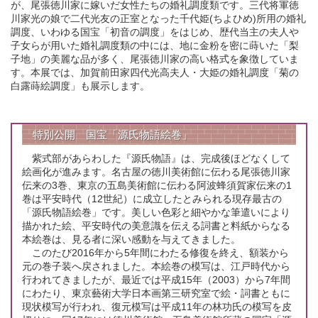
が、尾張徳川家に嫁いだ女性たちの婚礼調度類です。三代将軍徳
川家光の娘で二代光友の正室となった千代姫(ちよひめ)所用の婚礼
調度、いわゆる国宝「初音の調度」をはじめ、歴代当主の夫人や
子女らが用いた婚礼調度類の中には、地に金粉を密に蒔いた「梨
子地」の美麗な品が多く、尾張徳川家の高い格式を象徴していま
す。本展では、加賀前田家四代光高夫人・大姫の婚礼調度「菊の
白露蒔絵調度」も展示します。
特別公開 国宝「源氏物語絵巻」
紫式部があらわした『源氏物語』は、完成後ほどなくして
絵画化が進みます。名古屋の徳川美術館に伝わる尾張徳川家
伝来の3巻、東京の五島美術館に伝わる阿波蜂須賀家伝来の1
巻は平安時代（12世紀）に成立したとみられる現存最古の
「源氏物語絵巻」です。美しい色彩と細やかな筆遣いにより
描かれた絵、平安時代の美意識を伝える詞書と料紙からなる
本絵巻は、見る者に深い感動を与えてきました。
このたび2016年から5年間にわたる修復を終え、額装から
元の巻子装へ戻されました。本絵巻の模写は、江戸時代から
行われてきましたが、最近では平成15年（2003）から7年間
にわたり、東京藝術大学日本画第三研究室で絵・詞書ともに
現状模写が行われ、復元模写は平成11年の林功氏の模写を皮