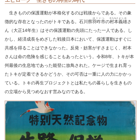
エピローグ 生きもの再生の時代
生きものの保護運動が本格化するのは戦後からである。その象
はくいし
むらもと
よしお
徴的な存在となったのがトキである。石川県
羽咋市
の
村本
義雄
さ
ん（大正14年生）はその保護運動の先頭にたった一人である。し
かし、経済成長をめざした戦後日本において、保護運動はすぐに
共感を得ることはできなかった。反発・妨害がすさまじく、村本
さんは命の危険を感じることもあったという。令和8年、トキが本
州最後の生息地であった能登に放鳥された。ケージで生まれ育っ
たトキが定着できるかどうか、その可否は一重に人の力にかかっ
ている。トキの再生プロジェクトとは私たちの暮らしを生きもの
の立場から見つめなおす営みなのである。