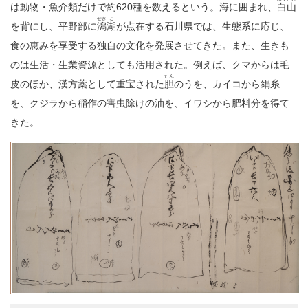
は動物・魚介類だけで約620種を数えるという。海に囲まれ、
白山
せき
こ
を背にし、平野部に
潟
湖
が点在する石川県では、生態系に応じ、
食の恵みを享受する独自の文化を発展させてきた。また、生きも
のは生活・生業資源としても活用された。例えば、クマからは毛
たん
皮のほか、漢方薬として重宝された
胆
のうを、カイコから絹糸
を、クジラから稲作の害虫除けの油を、イワシから肥料分を得て
きた。