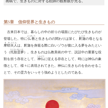
画稿で、生きものに対する絵師の観察眼が光る。
第5章 信仰世界と生きもの
古来日本では、暮らしの中の祈りの場面にたびたび生きものが
ぶっきょう
しゃか
登場した。特に
仏教
と生きものの関わりは深く、
釈迦
の母となる
まや
ぶにん
摩耶
夫人
は、釈迦を身籠る際に白いゾウが腹に入る夢をみたとい
たく
たい
れいむ
う（
托
胎
霊夢
）。生きものは仏教美術の中で、説話中の重要な役
しんぶつ
割を担う存在として、
神仏
に従える存在として、時には神仏の象
徴として、様々に表現されてきた。神仏に生きものを合わせるこ
とで、その霊力をいっそう強めようとしたのである。