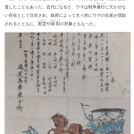
すいこう
遣したこともあった。近代になると、ウマは戦争
遂行
に欠かせな
い存在として注目され、政府によって大々的にウマの生産が奨励
いれい
けんしょう
されるとともに、
慰霊
や
顕彰
の対象ともなった。