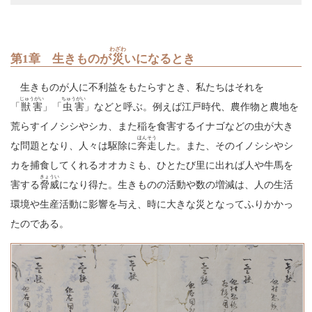
わざわ
第1章 生きものが
災
いになるとき
生きものが人に不利益をもたらすとき、私たちはそれを
じゅうがい
ちゅうがい
「
獣害
」「
虫害
」などと呼ぶ。例えば江戸時代、農作物と農地を
荒らすイノシシやシカ、また稲を食害するイナゴなどの虫が大き
ほんそう
な問題となり、人々は駆除に
奔走
した。また、そのイノシシやシ
カを捕食してくれるオオカミも、ひとたび里に出れば人や牛馬を
きょうい
害する
脅威
になり得た。生きものの活動や数の増減は、人の生活
環境や生産活動に影響を与え、時に大きな災となってふりかかっ
たのである。