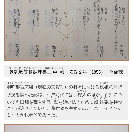
てっぽうすうなど
あいちょうり
かきあげ
もうしちょう
鉄砲数等
相調理
書上
申帳
安政２年（1855） 当館蔵
はくいぐん
とぎぐみ
てっぽう
羽咋郡
富来組
（現在の志賀町）の村々における
鉄砲
の所持
かりうど
状況を調べた記録。江戸時代には、
狩人
のほか、百姓につ
ちょうじゅう
おどし
てっぽう
いても田畑を荒らす
鳥獣
を追い払うために
威
鉄砲
を持つ
ことが許されていた。農作物を害する獣として、イノシシ
とシカが代表的であった。