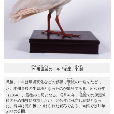
ほんしゅう
さいご
のり
はくせい
本州
最後
のトキ「
能里
」
剥製
すいめつ
戦後、トキは環境変化などの影響で
衰滅
の一途をたどっ
のと
た。本州最後の生息地となったのが
能登
である。昭和39年
さど
（1964）、最後の１羽となる。昭和45年、
佐渡
での保護繁
殖のため捕獲に成功したが、翌46年に死亡し剥製となっ
た。能里は死亡後につけられた愛称である。当館では14年
ぶりの公開。