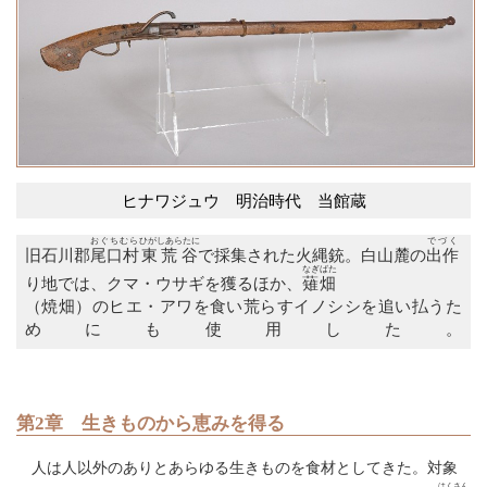
ヒナワジュウ 明治時代 当館蔵
おぐちむら
ひがしあらたに
でづく
旧石川郡
尾口村
東荒谷
で採集された火縄銃。白山麓の
出作
なぎ
ばた
り地では、クマ・ウサギを獲るほか、
薙
畑
（焼畑）のヒエ・アワを食い荒らすイノシシを追い払うた
めにも使用した。
第2章 生きものから恵みを得る
人は人以外のありとあらゆる生きものを食材としてきた。対象
はくさん