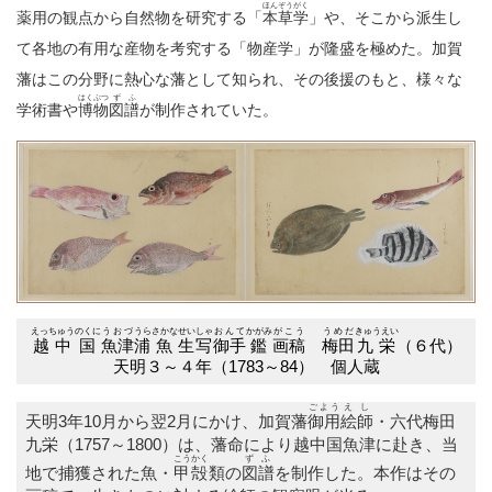
ほんぞうがく
薬用の観点から自然物を研究する「
本草学
」や、そこから派生し
て各地の有用な産物を考究する「物産学」が隆盛を極めた。加賀
藩はこの分野に熱心な藩として知られ、その後援のもと、様々な
はくぶつ
ずふ
学術書や
博物
図譜
が制作されていた。
えっちゅう
のくに
うおづ
うら
さかな
せいしゃ
おんて
かがみ
がこう
うめだ
きゅうえい
越中
国
魚津
浦
魚
生写
御手
鑑
画稿
梅田
九栄
（６代）
天明３～４年（1783～84） 個人蔵
ごよう
えし
天明3年10月から翌2月にかけ、加賀藩
御用
絵師
・六代梅田
九栄（1757～1800）は、藩命により越中国魚津に赴き、当
こうかく
ずふ
地で捕獲された魚・
甲殻
類の
図譜
を制作した。本作はその