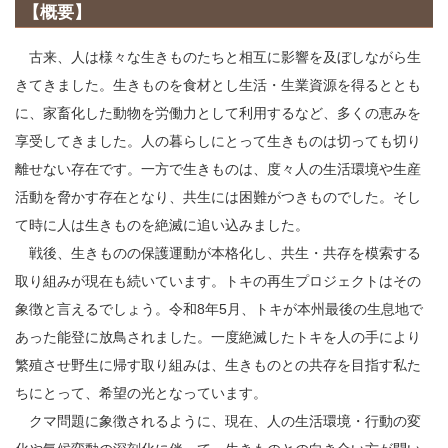
【概要】
古来、人は様々な生きものたちと相互に影響を及ぼしながら生
きてきました。生きものを食材とし生活・生業資源を得るととも
に、家畜化した動物を労働力として利用するなど、多くの恵みを
享受してきました。人の暮らしにとって生きものは切っても切り
離せない存在です。一方で生きものは、度々人の生活環境や生産
活動を脅かす存在となり、共生には困難がつきものでした。そし
て時に人は生きものを絶滅に追い込みました。
戦後、生きものの保護運動が本格化し、共生・共存を模索する
取り組みが現在も続いています。トキの再生プロジェクトはその
象徴と言えるでしょう。令和8年5月、トキが本州最後の生息地で
あった能登に放鳥されました。一度絶滅したトキを人の手により
繁殖させ野生に帰す取り組みは、生きものとの共存を目指す私た
ちにとって、希望の光となっています。
クマ問題に象徴されるように、現在、人の生活環境・行動の変