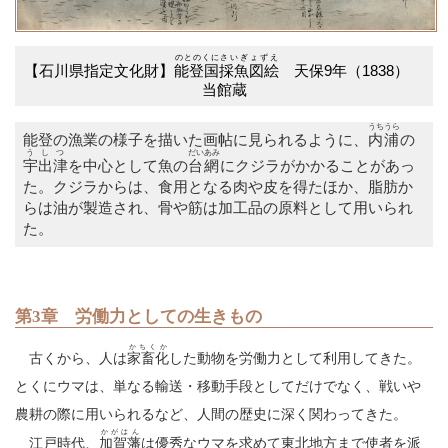
のとのくに
さいぎょずえ
【石川県指定文化財】
能登国
採魚図絵
天保9年（1838）
当館蔵
うちうら
能登の漁業の様子を描いた画帖に見られるように、
内浦
の
うしつ
だいあみ
宇出津
を中心として魚の
台網
にクジラがかかることがあっ
た。クジラからは、食用となる肉や皮を得たほか、脂肪か
らは油が製造され、骨や筋は加工品の原料として用いられ
た。
第3章 労働力としての生きもの
かちくか
古くから、人は
家畜化
した動物を労働力として利用してきた。
とくにウマは、単なる輸送・移動手段としてだけでなく、戦いや
農耕の際に用いられるなど、人間の歴史に深く関わってきた。
かがはん
江戸時代、
加賀藩
は優秀なウマを求めて東北地方まで使者を派