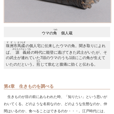
つの
ウマの
角
個人蔵
すずし
まつなぎ
珠洲市
馬緤
の個人宅に伝来したウマの角。聞き取りによれ
みなもとの
よしつね
ば、
源
義経
の時代に能登に逃げてきた武士がいたが、そ
の武士が連れていた7頭のウマのうち1頭にこの角が生えて
せん
いたのだという。
煎
じて飲むと腹痛に効くと伝わる。
第4章 生きものを調べる
生きものが目の前にあらわれた時、「知りたい」という思いが
わいてくる。どのような名前なのか、どのような生態なのか、仲
間はいるのか、食べることはできるのか・・・。江戸時代には、