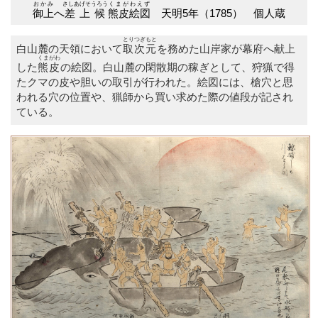
おかみ
さしあげそうろう
くまがわえず
御上
へ
差上候
熊皮絵図
天明5年（1785） 個人蔵
とりつぎもと
白山麓の天領において
取次元
を務めた山岸家が幕府へ献上
くまがわ
した
熊皮
の絵図。白山麓の閑散期の稼ぎとして、狩猟で得
たクマの皮や
胆
い
の取引が行われた。絵図には、槍穴と思
われる穴の位置や、猟師から買い求めた際の値段が記され
ている。