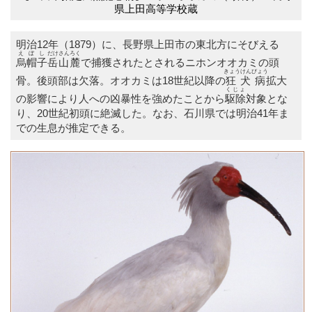
県上田高等学校蔵
明治12年（1879）に、長野県上田市の東北方にそびえる
えぼし
だけ
さんろく
烏帽子
岳
山麓
で捕獲されたとされるニホンオオカミの頭
きょうけんびょう
骨。後頭部は欠落。オオカミは18世紀以降の
狂犬病
拡大
くじょ
の影響により人への凶暴性を強めたことから
駆除
対象とな
り、20世紀初頭に絶滅した。なお、石川県では明治41年ま
での生息が推定できる。