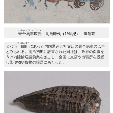
のりあい
ばしゃ
こうこく
乗合
馬車
広告
明治時代（19世紀） 当館蔵
じっけん
まち
金沢市
十間
町
にあった内国通運会社支店の乗合馬車の広告
とみられる。明治初期に設立された同社は、政府の保護を
うけ内陸輸送請負業を独占し、全国に支店や出張所を設置
し郵便物や貨物の輸送にあたった。