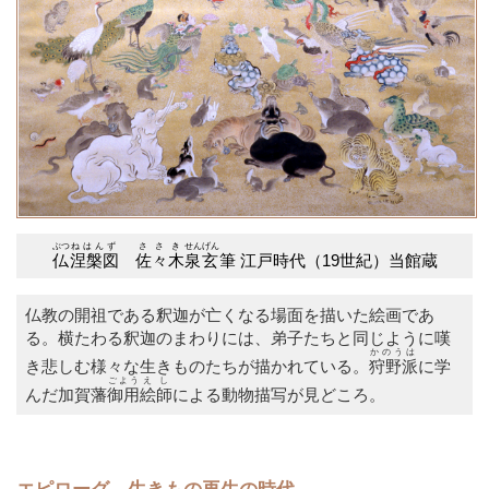
ぶつ
ねはんず
ささき
せんげん
仏
涅槃図
佐々木
泉玄
筆 江戸時代（19世紀）当館蔵
仏教の開祖である釈迦が亡くなる場面を描いた絵画であ
る。横たわる釈迦のまわりには、弟子たちと同じように嘆
かのうは
き悲しむ様々な生きものたちが描かれている。
狩野派
に学
ごよう
えし
んだ加賀藩
御用
絵師
による動物描写が見どころ。