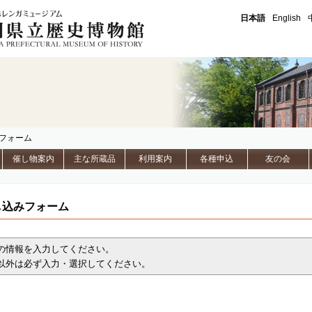
石川県立歴史博物館
日本語
English
みフォーム
催し物案内
主な所蔵品
利用案内
各種申込
友の会
し込みフォーム
の情報を入力してください。
以外は必ず入力・選択してください。