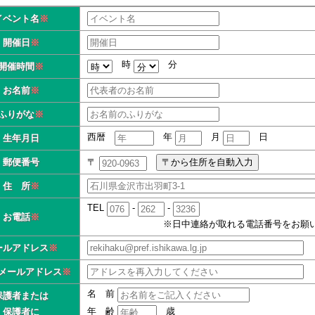
イベント名
※
開催日
※
時
分
開催時間
※
お名前
※
ふりがな
※
西暦
年
月
日
生年月日
郵便番号
〒
住 所
※
TEL
-
-
お電話
※
※
日中連絡が取れる電話番号をお願
ールアドレス
※
メールアドレス
※
名 前
保護者または
年 齢
歳
保護者に