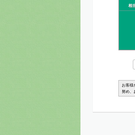
相
お客様
努め、