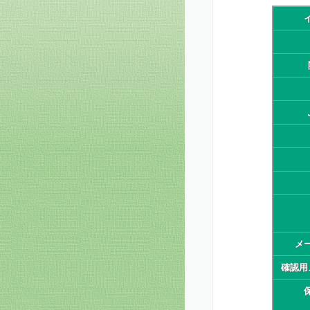
メ
確認用